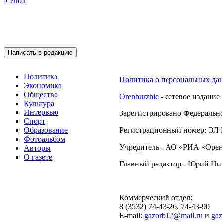
« Июл
Подписывайтесь на 
Написать в редакцию
Политика
Политика о персональных да
Экономика
Общество
Orenburzhie
- сетевое издание
Культура
Интервью
Зарегистрировано Федерально
Спорт
Образование
Регистрационный номер: ЭЛ №
Фотоальбом
Учредитель - АО «РИА «Орен
Авторы
О газете
Главный редактор - Юрий Н
Коммерческий отдел:
8 (3532) 74-43-26, 74-43-90
E-mail:
gazorb12@mail.ru
и
ga