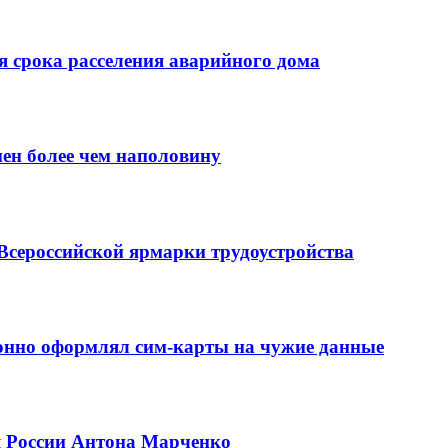
 срока расселения аварийного дома
нен более чем наполовину
Всероссийской ярмарки трудоустройства
конно оформлял сим-карты на чужие данные
я России Антона Марченко