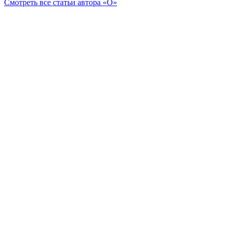
Смотреть все статьи автора «О»
Читайте другие новости по теме:
Подпишитесь на нашу рассылку и
получайте
самые интересные новости недели
Email адрес
*
Добавить комментарий
Ваш адрес email не будет опубликован.
Обязательные поля
помечены
*
Комментарий
*